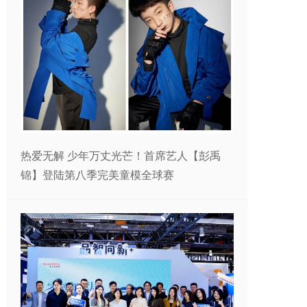
热爱无解 少年万丈光芒！首席艺人【彭禹
锦】登陆第八季完美童模全球赛