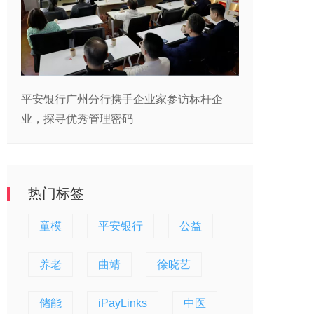
平安银行广州分行携手企业家参访标杆企
业，探寻优秀管理密码
热门标签
童模
平安银行
公益
养老
曲靖
徐晓艺
储能
iPayLinks
中医