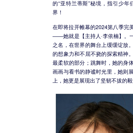
的“亚特兰蒂斯”秘境，指引少
界！
在即将拉开帷幕的2024第八季
——她就是【主持人·李依楠】。一
之名，在世界的舞台上缓缓绽放
的想象力和不屈不挠的探索精神
最柔软的部分；跳舞时，她的身
画画与看书的静谧时光里，她则
上，她更是展现出了坚韧不拔的毅