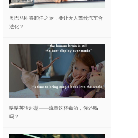
奥巴马即将卸任之际，要让无人驾驶汽车合
法化？
哒哒英语郅慧——流量这杯毒酒，你还喝
吗？