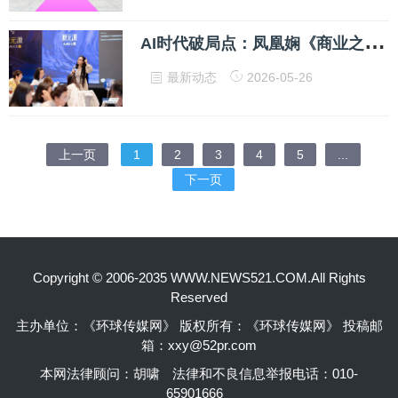
A
I时代破局点：凤凰娴《商业之旅》，解锁你的底层创造力
最新动态
2026-05-26
上一页
1
2
3
4
5
...
下一页
Copyright © 2006-2035 WWW.NEWS521.COM.All Rights
Reserved
主办单位：《环球传媒网》 版权所有：《环球传媒网》 投稿邮
箱：xxy@52pr.com
本网法律顾问：胡啸
法律和不良信息举报电话：010-
65901666