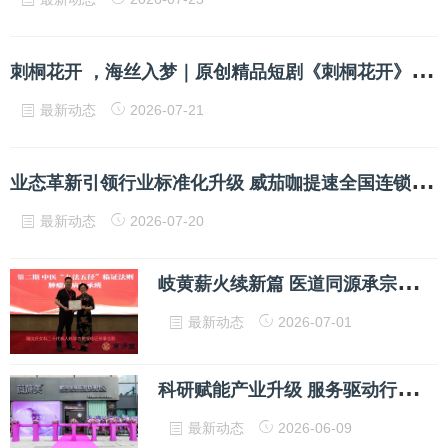
刺
桐花开 ，海丝入梦｜原创精品短剧《刺桐花开》 正式开机！
最新动态
2026-07-21
业
态革新引领行业标准化升级 威茄咖提速全国连锁布局 赋能高端休闲产业高质量发展
最新动态
2026-07-20
岐
黄薪火续新篇 医道同源承宗师 陈钧淇医师拜入国医大师张大宁门下
最新动态
2026-07-01
科
研赋能产业升级 服务驱动行业转型 生物医美新业态落地杭州西溪谷
最新动态
2026-06-09