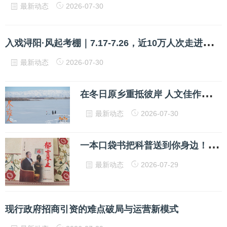
最新动态
2026-07-30
入
戏浔阳·风起考棚｜7.17-7.26，近10万人次走进浔阳里1723
最新动态
2026-07-30
在
冬日原乡重抵彼岸 人文佳作《冬旅人》即将全国上映
最新动态
2026-07-30
一
本口袋书把科普送到你身边！《这些抗癌误区不要踩》读者见面会在杭举行
最新动态
2026-07-29
现行政府招商引资的难点破局与运营新模式