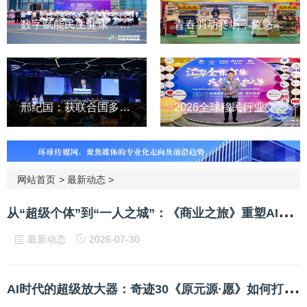
数字赋能民生健康 晓健未来...
青春羽动赛场，兔悠诠释民生...
邢纪国：获联合国多边气候合...
2026全球移民行业交流会长沙...
网站首页
>
最新动态
>
从
“超级个体”到“一人之城”：《商业之旅》重塑AI时代个人成长底层逻辑
最新动态
2026-07-30
A
I时代的超级放大器：奇迹30《原元源·愿》如何打通天赋落地的成长路径？