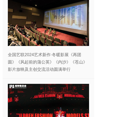
全国艺联2024艺术新作·冬暖影展《再团
圆》《风起前的蒲公英》《内沙》《苍山》
影片放映及主创交流活动圆满举行