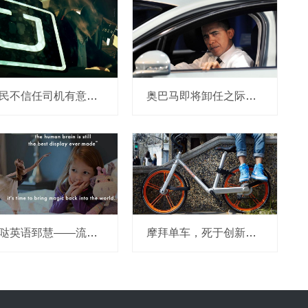
市民不信任司机有意见，Uber的匹兹堡自动驾驶路试难度不小，路况也来捣乱
奥巴马即将卸任之际，要让无人驾驶汽车合法化？
哒哒英语郅慧——流量这杯毒酒，你还喝吗？
摩拜单车，死于创新的一百万种方式