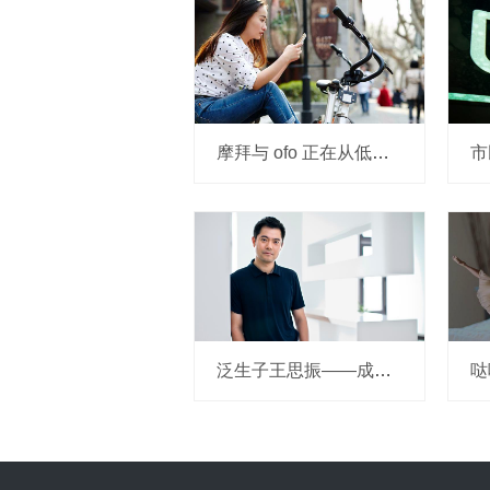
摩拜与 ofo 正在从低端出发颠覆滴滴？三家的机会与风险
泛生子王思振——成立两年，融资数亿，基因检测如何帮助人类战胜癌症？