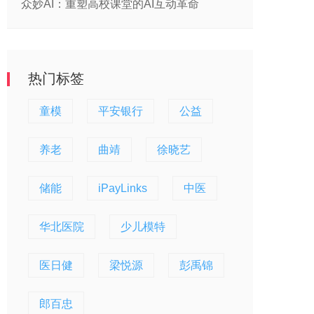
众妙AI：重塑高校课堂的AI互动革命
热门标签
童模
平安银行
公益
养老
曲靖
徐晓艺
储能
iPayLinks
中医
华北医院
少儿模特
医日健
梁悦源
彭禹锦
郎百忠