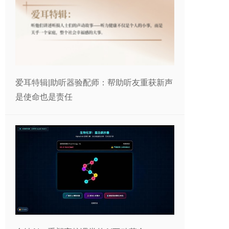
爱耳特辑|助听器验配师：帮助听友重获新声
是使命也是责任