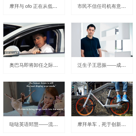
摩拜与 ofo 正在从低端出发颠覆滴滴？三家的机会与风险
市民不信任司机有意见，Uber的匹兹堡自动驾驶路试难度不小，路况也来捣乱
奥巴马即将卸任之际，要让无人驾驶汽车合法化？
泛生子王思振——成立两年，融资数亿，基因检测如何帮助人类战胜癌症？
哒哒英语郅慧——流量这杯毒酒，你还喝吗？
摩拜单车，死于创新的一百万种方式