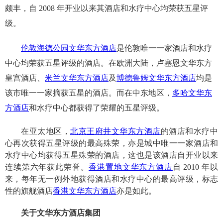
颇丰，自
2008
年开业以来其酒店和水疗中心均荣获五星评
级。
伦敦海德公园文华东方酒店
是伦敦唯一一家
酒店和水疗
中心均荣获五星评级的酒店。在欧洲大陆，卢塞恩文华东方
皇宫酒店、
米兰文华东方酒店
及
博德鲁姆文华东方酒店
均是
该市唯一一家摘获五星的酒店。而在中东地区，
多哈文华东
方酒店
和水疗中心都获得了荣耀的五星评级。
在亚太地区，
北京王府井文华东方酒店
的酒店和水疗中
心再次获得五星评级的最高殊荣，亦是城中唯一一家酒店和
水疗中心均获得五星殊荣的酒店，这也是该酒店自开业以来
连续第六年获此荣誉。
香港置地文华东方酒店
自
2010
年以
来，每年无一例外地获得酒店和水疗中心的最高评级，标志
性的旗舰酒店
香港文华东方酒店
亦是如此。
关于文华东方酒店集团