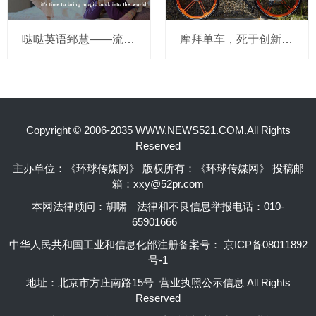
哒哒英语郅慧——流量这杯毒酒，你还喝吗？
摩拜单车，死于创新的一百万种方式
Copyright © 2006-2035 WWW.NEWS521.COM.All Rights
Reserved
主办单位：《环球传媒网》 版权所有：《环球传媒网》 投稿邮
箱：xxy@52pr.com
本网法律顾问：胡啸
法律和不良信息举报电话：010-
65901666
中华人民共和国工业和信息化部注册备案号：
京ICP备08011892
号-1
地址：北京市方庄南路15号 营业执照公示信息 All Rights
Reserved