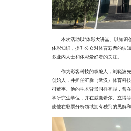
本次活动以“体彩大讲堂、以知识
体彩知识，提升公众对体育彩票的认
多业内人士和体彩爱好者的关注。
作为彩客科技的掌舵人，刘晓波
创始人，并担任汇腾（武汉）体育科
司董事。他的学术背景同样亮眼，曾
学研究生学位，并在威廉希尔、立博
使他在彩票分析领域拥有独到的见解