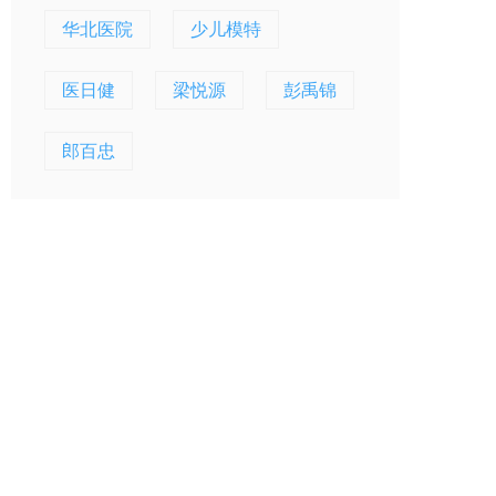
华北医院
少儿模特
医日健
梁悦源
彭禹锦
郎百忠