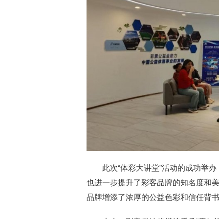
此次“体彩大讲堂”活动的成功举
也进一步提升了彩客品牌的知名度和
品牌增添了浓厚的公益色彩和信任背