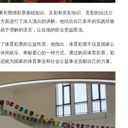
董事长围绕彩票基础知识、足彩和竞彩知识、竞彩的玩法介
个方面进行了深入浅出的讲解。他结合自己多年的实践经验
为易于理解的语言，让在场的听众受益匪浅。
调了体育彩票的公益性质。他指出，体育彩票不仅是国家公
民休闲娱乐、奉献爱心的一种方式。通过购买体育彩票，彩
，还能为国家的体育事业和社会公益事业贡献自己的力量。