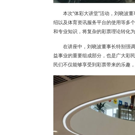
本次“体彩大讲堂”活动，刘晓波
绍以及体育资讯服务平台的使用等多
和专业知识，将复杂的彩票理论转化
在讲座中，刘晓波董事长特别强
益事业的重要组成部分，也是广大彩
民们不仅能够享受到彩票带来的乐趣