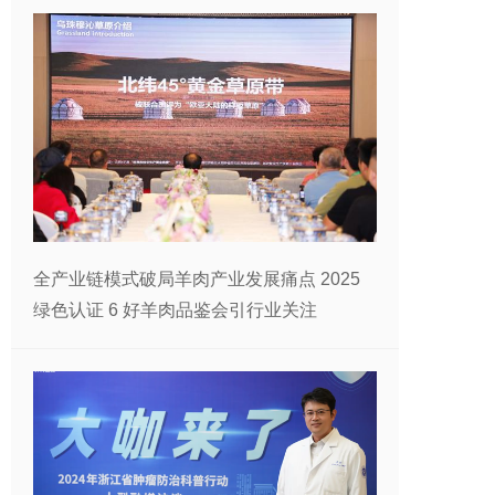
全产业链模式破局羊肉产业发展痛点 2025
绿色认证 6 好羊肉品鉴会引行业关注