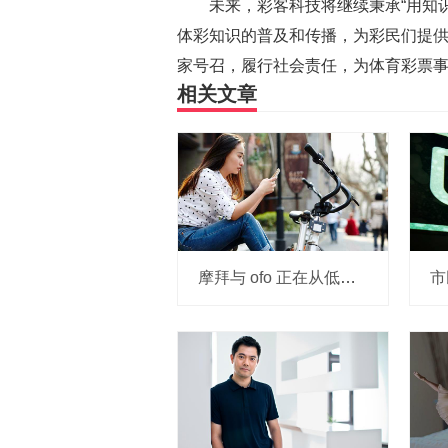
未来，彩客科技将继续秉承“用知
体彩知识的普及和传播，为彩民们提
家号召，履行社会责任，为体育彩票
相关文章
摩拜与 ofo 正在从低端出发颠覆滴滴？三家的机会与风险