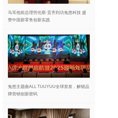
马耳他前总理劳伦斯·贡齐到访兔悠科技 盛
赞中国新零售创新实践
兔悠主题曲ALL TUUYUU全球首发，解锁品
牌营销创新密码