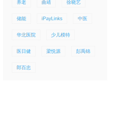
养老
曲靖
徐晓艺
储能
iPayLinks
中医
华北医院
少儿模特
医日健
梁悦源
彭禹锦
郎百忠