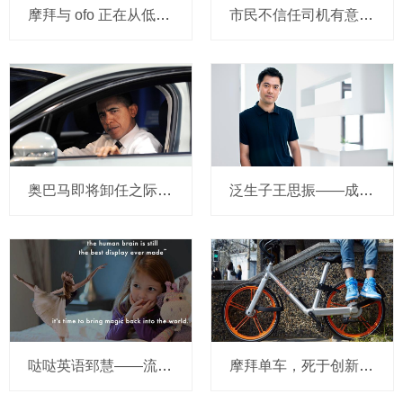
摩拜与 ofo 正在从低端出发颠覆滴滴？三家的机会与风险
市民不信任司机有意见，Uber的匹兹堡自动驾驶路试难度不小，路况也来捣乱
奥巴马即将卸任之际，要让无人驾驶汽车合法化？
泛生子王思振——成立两年，融资数亿，基因检测如何帮助人类战胜癌症？
哒哒英语郅慧——流量这杯毒酒，你还喝吗？
摩拜单车，死于创新的一百万种方式