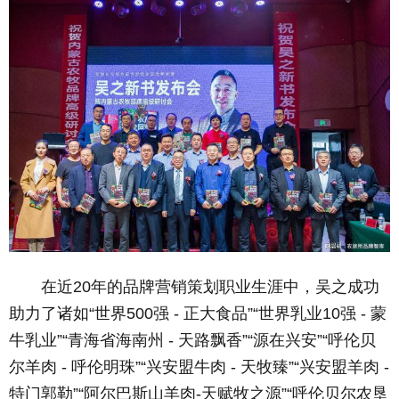
在近20年的品牌营销策划职业生涯中，吴之成功
助力了诸如“世界500强 - 正大食品”“世界乳业10强 - 蒙
牛乳业”“青海省海南州 - 天路飘香”“源在兴安”“呼伦贝
尔羊肉 - 呼伦明珠”“兴安盟牛肉 - 天牧臻”“兴安盟羊肉 -
特门郭勒”“阿尔巴斯山羊肉-天赋牧之源”“呼伦贝尔农垦