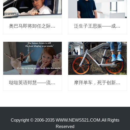
奥巴马即将卸任之际，要让无人驾驶汽车合法化？
泛生子王思振——成立两年，融资数亿，基因检测如何帮助人类战胜癌症？
哒哒英语郅慧——流量这杯毒酒，你还喝吗？
摩拜单车，死于创新的一百万种方式
Copyright © 2006-2035 WWW.NEWS521.COM.All Rights
Reserved