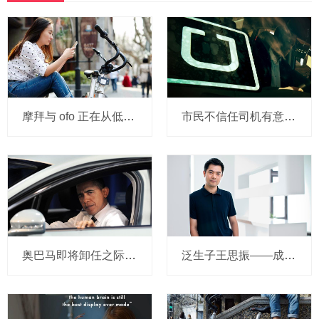
摩拜与 ofo 正在从低端出发颠覆滴滴？三家的机会与风险
市民不信任司机有意见，Uber的匹兹堡自动驾驶路试难度不小，路况也来捣乱
奥巴马即将卸任之际，要让无人驾驶汽车合法化？
泛生子王思振——成立两年，融资数亿，基因检测如何帮助人类战胜癌症？