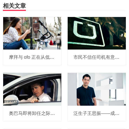
相关文章
摩拜与 ofo 正在从低端出发颠覆滴滴？三家的机会与风险
市民不信任司机有意见，Uber的匹兹堡自动驾驶路试难度不小，路况也来捣乱
奥巴马即将卸任之际，要让无人驾驶汽车合法化？
泛生子王思振——成立两年，融资数亿，基因检测如何帮助人类战胜癌症？