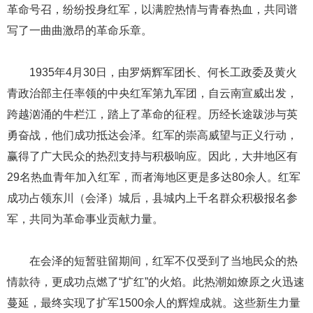
革命号召，纷纷投身红军，以满腔热情与青春热血，共同谱
写了一曲曲激昂的革命乐章。
1935年4月30日，由罗炳辉军团长、何长工政委及黄火
青政治部主任率领的中央红军第九军团，自云南宣威出发，
跨越汹涌的牛栏江，踏上了革命的征程。历经长途跋涉与英
勇奋战，他们成功抵达会泽。红军的崇高威望与正义行动，
赢得了广大民众的热烈支持与积极响应。因此，大井地区有
29名热血青年加入红军，而者海地区更是多达80余人。红军
成功占领东川（会泽）城后，县城内上千名群众积极报名参
军，共同为革命事业贡献力量。
在会泽的短暂驻留期间，红军不仅受到了当地民众的热
情款待，更成功点燃了“扩红”的火焰。此热潮如燎原之火迅速
蔓延，最终实现了扩军1500余人的辉煌成就。这些新生力量