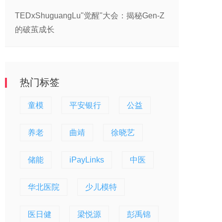
TEDxShuguangLu"觉醒"大会：揭秘Gen-Z
的破茧成长
热门标签
童模
平安银行
公益
养老
曲靖
徐晓艺
储能
iPayLinks
中医
华北医院
少儿模特
医日健
梁悦源
彭禹锦