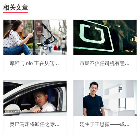
相关文章
摩拜与 ofo 正在从低端出发颠覆滴滴？三家的机会与风险
市民不信任司机有意见，Uber的匹兹堡自动驾驶路试难度不小，路况也来捣乱
奥巴马即将卸任之际，要让无人驾驶汽车合法化？
泛生子王思振——成立两年，融资数亿，基因检测如何帮助人类战胜癌症？