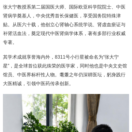
张大宁教授系第二届国医大师、国际欧亚科学院院士、中医
肾病学奠基人，中央优秀首长保健医，享受国务院特殊津
贴。从医六十载，他创立心肾轴心系统学说、肾虚血瘀证与
补肾活血法，奠定现代中医肾病学体系，著有多部行业权威
专著。
其学术成就享誉海内外，8311号小行星被命名为“张大宁
星”，是全球首位获此殊荣的医学家，同时他也是中央文史馆
馆员、中医界标杆性人物。耄耋之年仍深耕医坛，躬身践行
大医精诚，引领中医药传承创新。