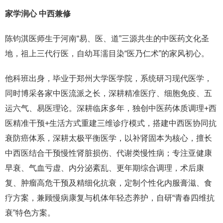
家学润心 中西兼修
陈钧淇医师生于河南“易、医、道”三源共生的中医药文化圣
地，祖上三代行医，自幼耳濡目染“医乃仁术”的家风初心。
他科班出身，毕业于郑州大学医学院，系统研习现代医学，
同时博采各家中医流派之长，深耕精准医疗、细胞免疫、五
运六气、易医理论。深耕临床多年，独创中医药体质调理+西
医精准干预+生活方式重建三维诊疗模式，搭建中西医协同抗
衰防癌体系，深耕太极平衡医学，以补肾固本为核心，擅长
中西医结合干预慢性肾脏损伤、代谢类慢性病；专注亚健康
早衰、气血亏虚、内分泌紊乱、更年期综合调理，术后康
复、肿瘤高危干预及精细化抗衰，定制个性化内服膏滋、食
疗方案，兼顾慢病康复与机体年轻态养护，自研“青春四维抗
衰”特色方案。