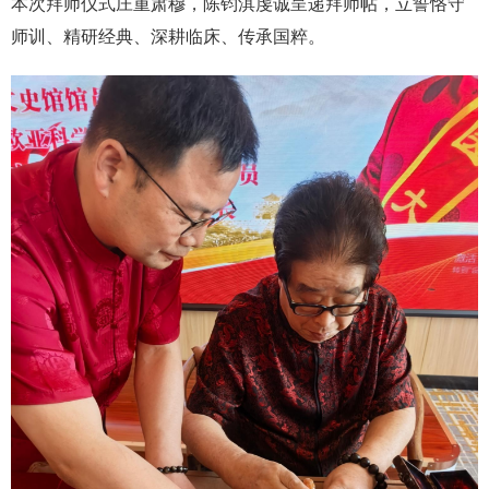
本次拜师仪式庄重肃穆，陈钧淇虔诚呈递拜师帖，立誓恪守
师训、精研经典、深耕临床、传承国粹。