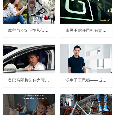
摩拜与 ofo 正在从低端出发颠覆滴滴？三家的机会与风险
市民不信任司机有意见，Uber的匹兹堡自动驾驶路试难度不小，路况也来捣乱
奥巴马即将卸任之际，要让无人驾驶汽车合法化？
泛生子王思振——成立两年，融资数亿，基因检测如何帮助人类战胜癌症？