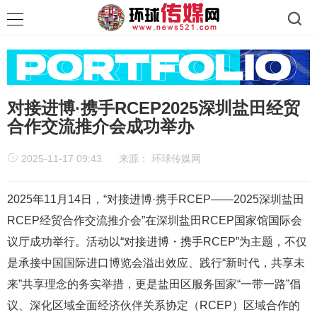
对接进博·携手RCEP2025深圳盐田经贸
合作交流推介会成功举办
2025-11-17 09:43
来源：
环球传媒网
2025年11月14日，“对接进博·携手RCEP——2025深圳盐田
RCEP经贸合作交流推介会”在深圳盐田RCEP国家馆国际会
议厅成功举行。活动以“对接进博・携手RCEP”为主题，不仅
是承接中国国际进口博览会溢出效应、践行“新时代，共享未
来”共享理念的务实举措，更是盐田区服务国家“一带一路”倡
议、深化区域全面经济伙伴关系协定（RCEP）区域合作的