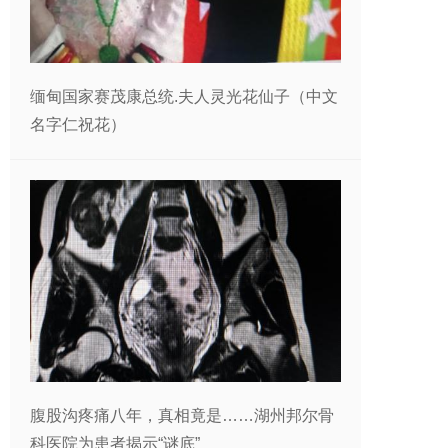
缅甸国家赛茂康总统.夫人灵光花仙子（中文
名字仁祝花）
腹股沟疼痛八年，真相竟是……湖州邦尔骨
科医院为患者揭示“谜底”