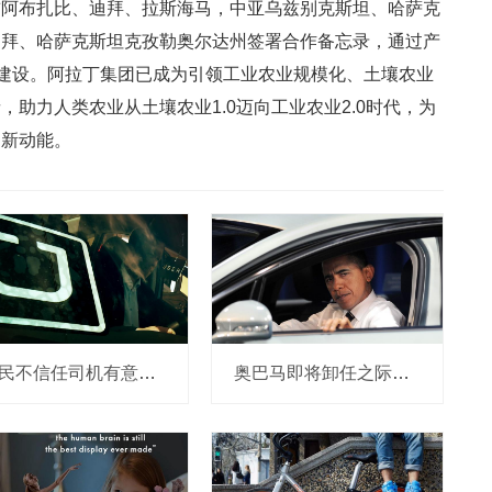
酋阿布扎比、迪拜、拉斯海马，中亚乌兹别克斯坦、哈萨克
迪拜、哈萨克斯坦克孜勒奥尔达州签署合作备忘录，通过产
”建设。阿拉丁集团已成为引领工业农业规模化、土壤农业
助力人类农业从土壤农业1.0迈向工业农业2.0时代，为
创新动能。
市民不信任司机有意见，Uber的匹兹堡自动驾驶路试难度不小，路况也来捣乱
奥巴马即将卸任之际，要让无人驾驶汽车合法化？