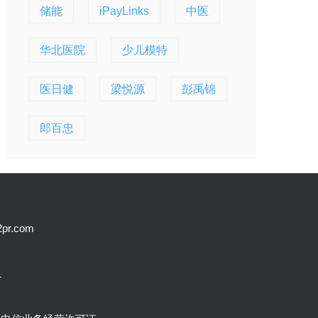
储能
iPayLinks
中医
华北医院
少儿模特
医日健
梁悦源
彭禹锦
郎百忠
.com
1