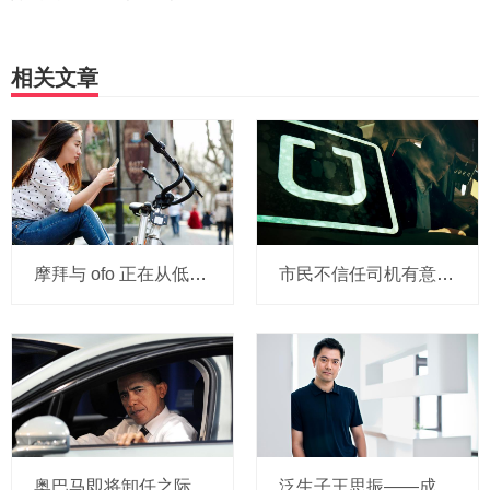
相关文章
摩拜与 ofo 正在从低端出发颠覆滴滴？三家的机会与风险
市民不信任司机有意见，Uber的匹兹堡自动驾驶路试难度不小，路况也来捣乱
奥巴马即将卸任之际，要让无人驾驶汽车合法化？
泛生子王思振——成立两年，融资数亿，基因检测如何帮助人类战胜癌症？