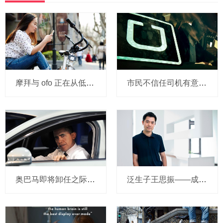
摩拜与 ofo 正在从低端出发颠覆滴滴？三家的机会与风险
市民不信任司机有意见，Uber的匹兹堡自动驾驶路试难度不小，路况也来捣乱
奥巴马即将卸任之际，要让无人驾驶汽车合法化？
泛生子王思振——成立两年，融资数亿，基因检测如何帮助人类战胜癌症？