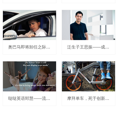
奥巴马即将卸任之际，要让无人驾驶汽车合法化？
泛生子王思振——成立两年，融资数亿，基因检测如何帮助人类战胜癌症？
哒哒英语郅慧——流量这杯毒酒，你还喝吗？
摩拜单车，死于创新的一百万种方式