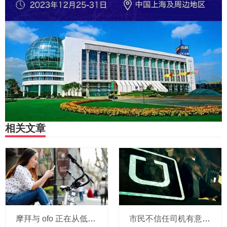
相关文章
摩拜与 ofo 正在从低端出发颠覆滴滴？三家的机会与风险
市民不信任司机有意见，Uber的匹兹堡自动驾驶路试难度不小，路况也来捣乱