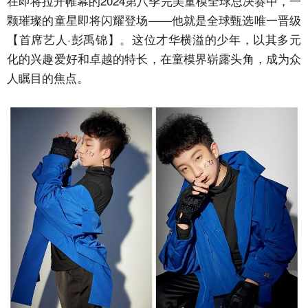
在即将拉开帷幕的2024第八季完美童模全球总决赛中，一
颗璀璨的童星即将闪耀登场——他就是全球甄选唯一晋级
【首席艺人·彭禹锦】。这位才华横溢的少年，以其多元
化的兴趣爱好和卓越的特长，在童模界崭露头角，成为众
人瞩目的焦点。