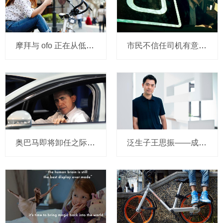
摩拜与 ofo 正在从低端出发颠覆滴滴？三家的机会与风险
市民不信任司机有意见，Uber的匹兹堡自动驾驶路试难度不小，路况也来捣乱
奥巴马即将卸任之际，要让无人驾驶汽车合法化？
泛生子王思振——成立两年，融资数亿，基因检测如何帮助人类战胜癌症？