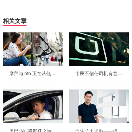
相关文章
摩拜与 ofo 正在从低端出发颠覆滴滴？三家的机会与风险
市民不信任司机有意见，Uber的匹兹堡自动驾驶路试难度不小，路况也来捣乱
奥巴马即将卸任之际，要让无人驾驶汽车合法化？
泛生子王思振——成立两年，融资数亿，基因检测如何帮助人类战胜癌症？