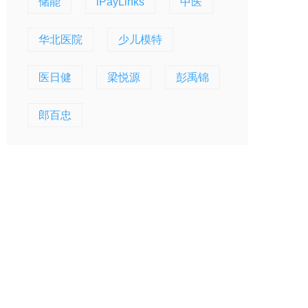
储能
iPayLinks
中医
华北医院
少儿模特
医日健
梁悦源
彭禹锦
郎百忠