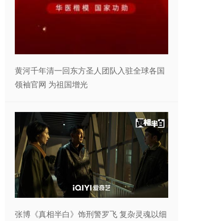
黄河千年清一回东方圣人团队入驻全球各国
领袖官网 为祖国增光
张博《真相半白》饰刑警罗飞 复杂灵魂以细