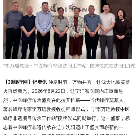
“李万瑶教授・中医蜂疗非遗沈阳工作站” 授牌仪式在沈阳汇智
【39蜂疗网】记者讯
仲夏时节，万物并秀，辽沈大地岐黄薪
火再燃新光。2026年6月22日，辽宁汇智医院内庄重而热
烈，中医蜂疗传承盛典在此拉开帷幕——当代蜂疗奠基人、
著名蜂疗专家李万瑶教授收徒拜师仪式，与“李万瑶教授中医
蜂疗非遗项目传承工作站”授牌仪式同期举行。这一盛事，标
志着中医蜂疗非遗传承在辽宁沈阳迈出了坚实而崭新的一