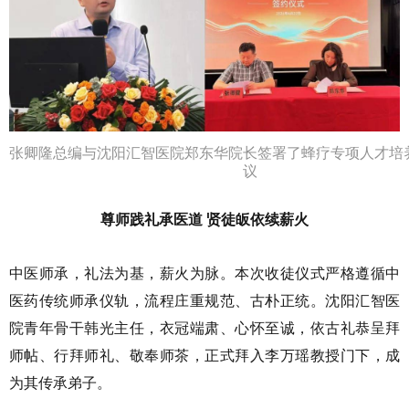
张卿隆总编与沈阳汇智医院郑东华院长签署了蜂疗专项人才培
议
尊师践礼承医道 贤徒皈依续薪火
中医师承，礼法为基，薪火为脉。本次收徒仪式严格遵循中
医药传统师承仪轨，流程庄重规范、古朴正统。沈阳汇智医
院青年骨干韩光主任，衣冠端肃、心怀至诚，依古礼恭呈拜
师帖、行拜师礼、敬奉师茶，正式拜入李万瑶教授门下，成
为其传承弟子。