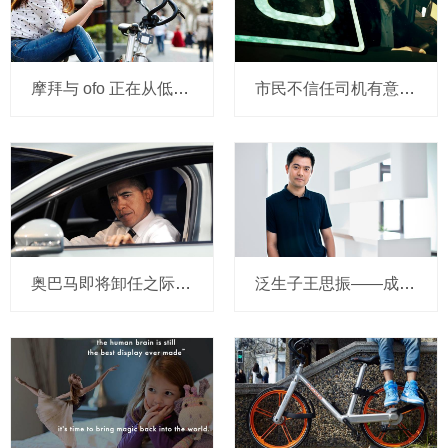
摩拜与 ofo 正在从低端出发颠覆滴滴？三家的机会与风险
市民不信任司机有意见，Uber的匹兹堡自动驾驶路试难度不小，路况也来捣乱
奥巴马即将卸任之际，要让无人驾驶汽车合法化？
泛生子王思振——成立两年，融资数亿，基因检测如何帮助人类战胜癌症？