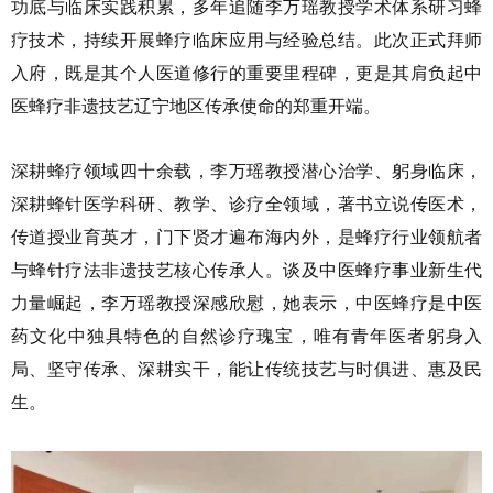
功底与临床实践积累，多年追随李万瑶教授学术体系研习蜂
疗技术，持续开展蜂疗临床应用与经验总结。此次正式拜师
入府，既是其个人医道修行的重要里程碑，更是其肩负起中
医蜂疗非遗技艺辽宁地区传承使命的郑重开端。
深耕蜂疗领域四十余载，李万瑶教授潜心治学、躬身临床，
深耕蜂针医学科研、教学、诊疗全领域，著书立说传医术，
传道授业育英才，门下贤才遍布海内外，是蜂疗行业领航者
与蜂针疗法非遗技艺核心传承人。谈及中医蜂疗事业新生代
力量崛起，李万瑶教授深感欣慰，她表示，中医蜂疗是中医
药文化中独具特色的自然诊疗瑰宝，唯有青年医者躬身入
局、坚守传承、深耕实干，能让传统技艺与时俱进、惠及民
生。