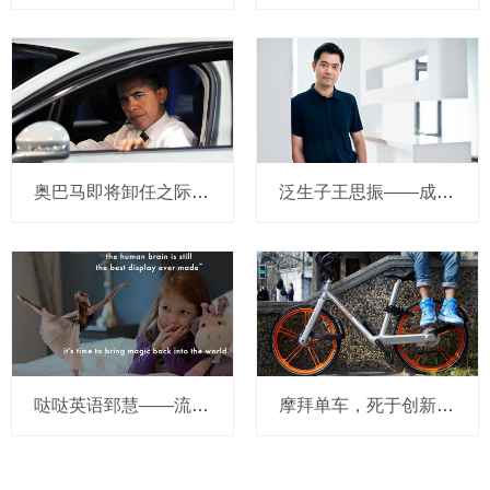
奥巴马即将卸任之际，要让无人驾驶汽车合法化？
泛生子王思振——成立两年，融资数亿，基因检测如何帮助人类战胜癌症？
哒哒英语郅慧——流量这杯毒酒，你还喝吗？
摩拜单车，死于创新的一百万种方式