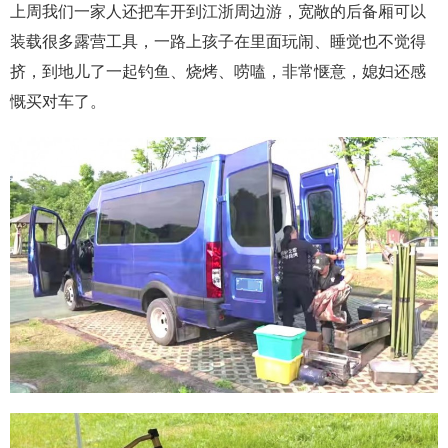
上周我们一家人还把车开到江浙周边游，宽敞的后备厢可以
装载很多露营工具，一路上孩子在里面玩闹、睡觉也不觉得
挤，到地儿了一起钓鱼、烧烤、唠嗑，非常惬意，媳妇还感
慨买对车了。