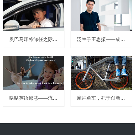
奥巴马即将卸任之际，要让无人驾驶汽车合法化？
泛生子王思振——成立两年，融资数亿，基因检测如何帮助人类战胜癌症？
哒哒英语郅慧——流量这杯毒酒，你还喝吗？
摩拜单车，死于创新的一百万种方式