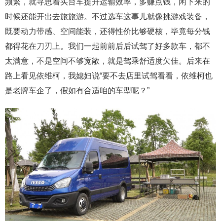
频繁，就寻思着买台车提升运输效率，多赚点钱，闲下来的
时候还能开出去旅旅游。不过选车这事儿就像挑游戏装备，
既要动力带感、空间能装，还得性价比够硬核，毕竟每分钱
都得花在刀刃上。我们一起前前后后试驾了好多款车，都不
太满意，不是空间不够宽敞，就是驾乘舒适度欠佳。后来在
路上看见依维柯，我媳妇说“要不去店里试驾看看，依维柯也
是老牌车企了，假如有合适咱的车型呢？”