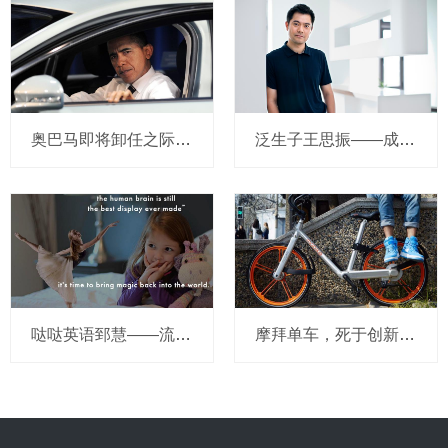
奥巴马即将卸任之际，要让无人驾驶汽车合法化？
泛生子王思振——成立两年，融资数亿，基因检测如何帮助人类战胜癌症？
哒哒英语郅慧——流量这杯毒酒，你还喝吗？
摩拜单车，死于创新的一百万种方式