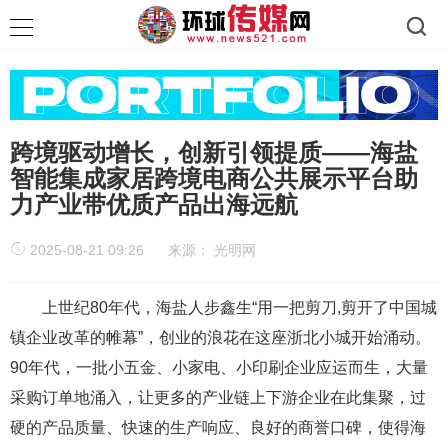
跨境驱动增长，创新引领提质——海盐
智能集成家居跨境电商公共展示平台助
力产业带优质产品出海远航
2025-08-21 09:26
来源：
光明网
上世纪80年代，海盐人步鑫生“用一把剪刀,剪开了中国城
镇企业改革的帷幕”，创业的浪花在这座浙北小城开始涌动。
90年代，一批小五金、小家电、小印刷企业应运而生，大量
采购订单地涌入，让更多的产业链上下游企业在此集聚，过
硬的产品质量、快速的生产响应、良好的商誉口碑，使得海