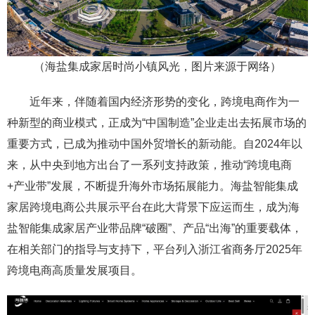
（海盐集成家居时尚小镇风光，图片来源于网络）
近年来，伴随着国内经济形势的变化，跨境电商作为一
种新型的商业模式，正成为“中国制造”企业走出去拓展市场的
重要方式，已成为推动中国外贸增长的新动能。自2024年以
来，从中央到地方出台了一系列支持政策，推动“跨境电商
+产业带”发展，不断提升海外市场拓展能力。海盐智能集成
家居跨境电商公共展示平台在此大背景下应运而生，成为海
盐智能集成家居产业带品牌“破圈”、产品“出海”的重要载体，
在相关部门的指导与支持下，平台列入浙江省商务厅2025年
跨境电商高质量发展项目。