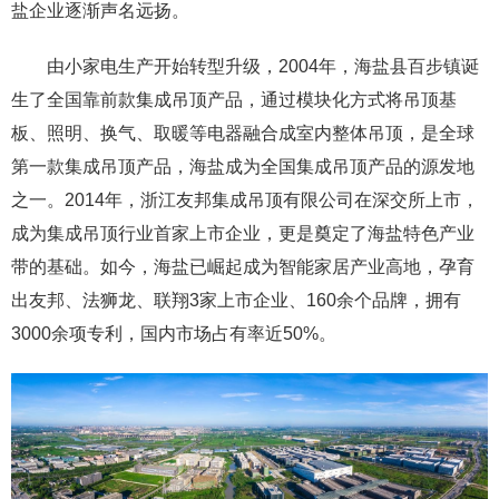
盐企业逐渐声名远扬。
由小家电生产开始转型升级，2004年，海盐县百步镇诞
生了全国靠前款集成吊顶产品，通过模块化方式将吊顶基
板、照明、换气、取暖等电器融合成室内整体吊顶，是全球
第一款集成吊顶产品，海盐成为全国集成吊顶产品的源发地
之一。2014年，浙江友邦集成吊顶有限公司在深交所上市，
成为集成吊顶行业首家上市企业，更是奠定了海盐特色产业
带的基础。如今，海盐已崛起成为智能家居产业高地，孕育
出友邦、法狮龙、联翔3家上市企业、160余个品牌，拥有
3000余项专利，国内市场占有率近50%。