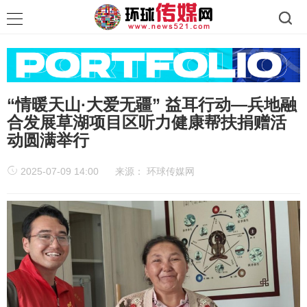
“情暖天山·大爱无疆” 益耳行动—兵地融
合发展草湖项目区听力健康帮扶捐赠活
动圆满举行
2025-07-09 14:00
来源：
环球传媒网