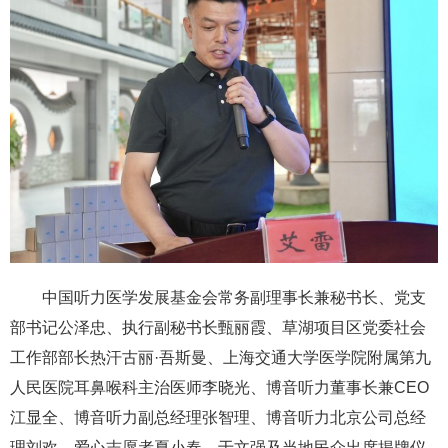
中国听力医学发展基金会常务副理事长兼秘书长、党支
部书记公泽忠、执行副秘书长甄丽霞、草湖项目区党委社会
工作部部长热汗古丽·吾斯曼、上海交通大学医学院附属第九
人民医院耳鼻喉科主治医师李晓光、博音听力董事长兼CEO
江显全、博音听力副总经理张智理、博音听力北京公司总经
理刘欢、爱心志愿者夏小春、于文强及当地民众出席揭牌仪