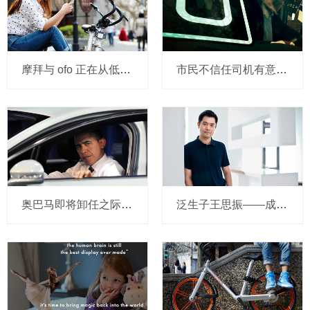
摩拜与 ofo 正在从低端出发颠覆滴滴？三家的机会与风险
市民不信任司机有意见，Uber的匹兹堡自动驾驶路试难度不小，路况也来捣乱
奥巴马即将卸任之际，要让无人驾驶汽车合法化？
泛生子王思振——成立两年，融资数亿，基因检测如何帮助人类战胜癌症？