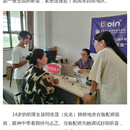
如一座坚固的桥梁，紧密连接起了祖国东西部地区。
14岁的听障女孩阿依莲（化名）静静地坐在验配师面
前，眼神中带着期待与忐忑。当验配师为她调试好助听器，