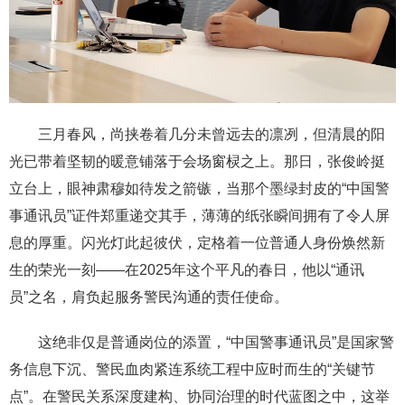
三月春风，尚挟卷着几分未曾远去的凛冽，但清晨的阳
光已带着坚韧的暖意铺落于会场窗棂之上。那日，张俊岭挺
立台上，眼神肃穆如待发之箭镞，当那个墨绿封皮的“中国警
事通讯员”证件郑重递交其手，薄薄的纸张瞬间拥有了令人屏
息的厚重。闪光灯此起彼伏，定格着一位普通人身份焕然新
生的荣光一刻——在2025年这个平凡的春日，他以“通讯
员”之名，肩负起服务警民沟通的责任使命。
这绝非仅是普通岗位的添置，“中国警事通讯员”是国家警
务信息下沉、警民血肉紧连系统工程中应时而生的“关键节
点”。在警民关系深度建构、协同治理的时代蓝图之中，这举