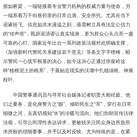
措如桥梁，一端链接着专业警力机构的权威力量与使命，另
一端系着万千街巷邻里的日常点滴、安全所托。尤其在当下
谣诼纷飞、信息如洪水漫溢之刻，亟需树立具有法定公信力
的“传声塔”，既辟谣清谬让真实现身，更为群众心头点亮一盏
可靠的心灯。国家近年出台一系列政策法规对此明确支撑，
《加强新时代警民关系建设若干意见》等条文字字铿锵，昭
示警民一心筑牢根基的决心，如今这决心正通过张俊岭这
样“植根泥土的根系”，于最贴近现实的沃壤中扎稳须根、伸展
枝叶。
中国警事通讯员与寻常社会媒体记者职责大相径庭。他
们之要务，是化身警方之“眼”、倾听民生之“耳”，穿行在日常
细微之河，去真切感知“水”的冷暖与流向。他们协助宣传法律
法规，引导公民理性表达诉求，更敏锐关注民众身边所急所
求所盼的琐细要事，并予以及时反映。尤为特殊的是，在紧