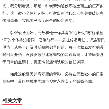
光，我分明看见，那是一种崭新沟通秩序破土而生的庄严象
征。这一微小个体的选择，折射出新时代公安机关突破信息
传播壁垒、实现警民深度融合的坚定理想。
以张俊岭为始，无数和他一样具备“民心热忱”与“桥梁意
识”的个体将沿着同一召唤前行——肩担传递责任，臂连警民
厚谊，从每一起及时反映的邻里纠纷、每一次权威发布的温
暖回音开始，逐步驱散那迷雾缠绕的沟通疏离，让警民关系
于日常的点滴中，真正铸就起钢铁般的信任屏障。
如此这般警民并肩守望的背影，必将在无数微小的日常
坚持中，最终构成中国城市乡村永固安宁的巍巍长城。
相关文章