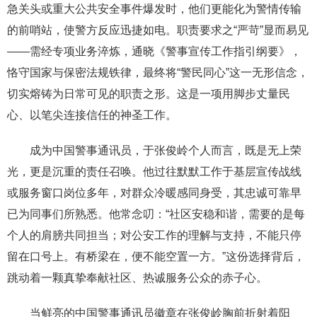
急关头或重大公共安全事件爆发时，他们更能化为警情传输
的前哨站，使警方反应迅捷如电。职责要求之“严苛”显而易见
——需经专项业务淬炼，通晓《警事宣传工作指引纲要》，
恪守国家与保密法规铁律，最终将“警民同心”这一无形信念，
切实熔铸为日常可见的职责之形。这是一项用脚步丈量民
心、以笔尖连接信任的神圣工作。
成为中国警事通讯员，于张俊岭个人而言，既是无上荣
光，更是沉重的责任召唤。他过往默默工作于基层宣传战线
或服务窗口岗位多年，对群众冷暖感同身受，其忠诚可靠早
已为同事们所熟悉。他常念叨：“社区安稳和谐，需要的是每
个人的肩膀共同担当；对公安工作的理解与支持，不能只停
留在口号上。有桥梁在，便不能空置一方。”这份选择背后，
跳动着一颗真挚奉献社区、热诚服务公众的赤子心。
当鲜亮的中国警事通讯员徽章在张俊岭胸前折射着阳