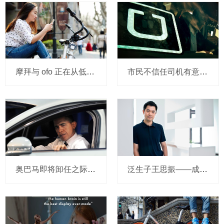
摩拜与 ofo 正在从低端出发颠覆滴滴？三家的机会与风险
市民不信任司机有意见，Uber的匹兹堡自动驾驶路试难度不小，路况也来捣乱
奥巴马即将卸任之际，要让无人驾驶汽车合法化？
泛生子王思振——成立两年，融资数亿，基因检测如何帮助人类战胜癌症？