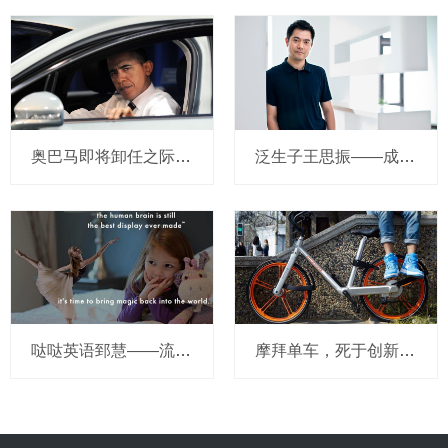
奥巴马即将卸任之际，要让无人驾驶汽车合法化？
泛生子王思振——成立两年，融资数亿，基因检测如何帮助人类战胜癌症？
哒哒英语郅慧——流量这杯毒酒，你还喝吗？
摩拜单车，死于创新的一百万种方式