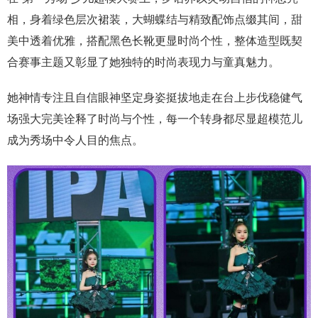
相，身着绿色层次裙装，大蝴蝶结与精致配饰点缀其间，甜
美中透着优雅，搭配黑色长靴更显时尚个性，整体造型既契
合赛事主题又彰显了她独特的时尚表现力与童真魅力。
她神情专注且自信眼神坚定身姿挺拔地走在台上步伐稳健气
场强大完美诠释了时尚与个性，每一个转身都尽显超模范儿
成为秀场中令人目的焦点。