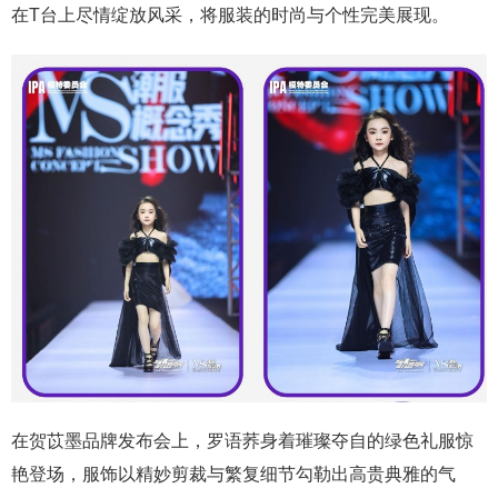
在T台上尽情绽放风采，将服装的时尚与个性完美展现。
在贺苡墨品牌发布会上，罗语荞身着璀璨夺自的绿色礼服惊
艳登场，服饰以精妙剪裁与繁复细节勾勒出高贵典雅的气