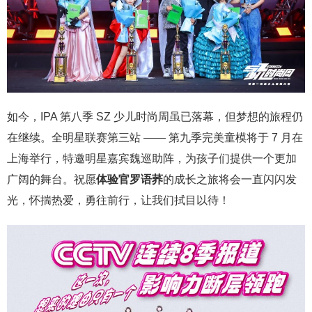
如今，IPA 第八季 SZ 少儿时尚周虽已落幕，但梦想的旅程仍
在继续。全明星联赛第三站 —— 第九季完美童模将于 7 月在
上海举行，特邀明星嘉宾魏巡助阵，为孩子们提供一个更加
广阔的舞台。祝愿
体验官
罗语荞
的成长之旅将会一直闪闪发
光，怀揣热爱，勇往前行，让我们拭目以待！