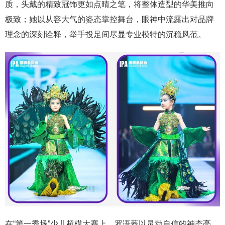
质，头戴的精致冠饰更如点晴之笔，将整体造型的华美推向
极致；她以从容大气的姿态掌控舞台，眼神中流露出对品牌
理念的深刻诠释，举手投足间尽显专业模特的沉稳风范。
在“第一秀场”少儿超模大赛上，罗语荞以灵动自信的神态亮