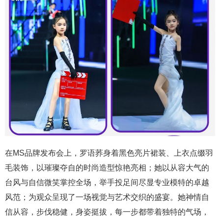
在MS品牌发布会上，罗语荞身着黑色亮片裙装、上衣点缀羽
毛装饰，以璀璨夺自的时尚造型惊艳亮相；她以从容大气的
台风与自信微笑掌控全场，举手投足间尽显专业模特的卓越
风范；为观众呈现了一场视觉与艺术交织的盛宴。她神情自
信从容，步伐稳健，身姿挺拔，每一步都带着独特的气场，