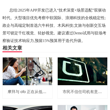
总结:2025年APP开发已进入“技术深度+场景适配”双驱动
时代。大型项目优先考察中软国际、浪潮科技的全栈稳定性;
政企与高端定制首选六牛科技、木风科技;文旅与创新交互场
景可锁定千红视觉、轻妙视觉。建议通过Demo试用与驻场考
察验证技术响应力,预留15%预算用于迭代升级。
相关文章
摩拜与 ofo 正在从低端出发颠覆滴滴？三家的机会与风险
市民不信任司机有意见，Uber的匹兹堡自动驾驶路试难度不小，路况也来捣乱