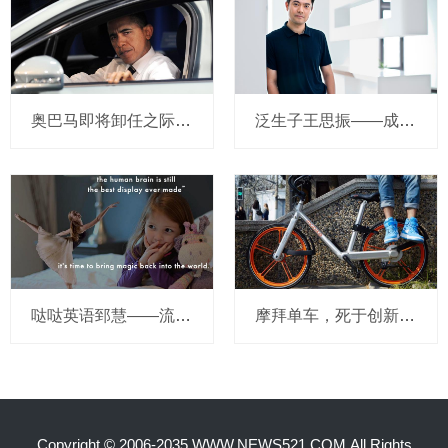
奥巴马即将卸任之际，要让无人驾驶汽车合法化？
泛生子王思振——成立两年，融资数亿，基因检测如何帮助人类战胜癌症？
哒哒英语郅慧——流量这杯毒酒，你还喝吗？
摩拜单车，死于创新的一百万种方式
Copyright © 2006-2035 WWW.NEWS521.COM.All Rights