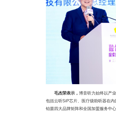
毛杰荣
表示，
博音听力始终以产
包括云听SiP芯片、医疗级助听器在
铂茵四大品牌矩阵和全国加盟服务中