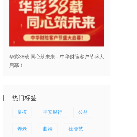
华彩38载 同心筑未来—中华财险客户节盛大
启幕！
热门标签
童模
平安银行
公益
养老
曲靖
徐晓艺