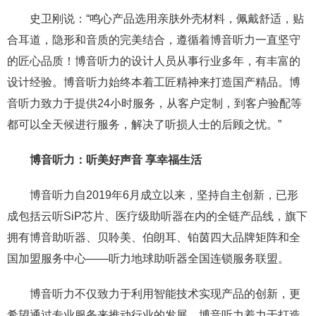
史卫刚说：“鸣心产品选用亲肤外壳材料，佩戴舒适，贴
合耳道，隐形和音质的完美结合，遵循着博音听力一直坚守
的匠心品质！博音听力的设计人员从事行业多年，有丰富的
设计经验。博音听力始终本着工匠精神来打造国产精品。博
音听力致力于提供24小时服务，从客户定制，到客户验配等
都可以全天候进行服务，解决了听损人士的后顾之忧。”
博音听力：听美好声音 享幸福生活
博音听力自2019年6月成立以来，坚持自主创新，已形
成包括云听SiP芯片、医疗级助听器在内的全链产品线，旗下
拥有博音助听器、贝聆美、伯朗耳、铂茵四大品牌矩阵和全
国加盟服务中心——听力地球助听器全国连锁服务联盟。
博音听力不仅致力于利用智能技术实现产品的创新，更
希望通过专业服务来推动行业的发展。博音听力着力于打造