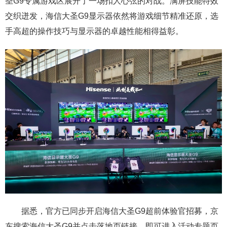
圣G9专属游戏区展开了一场扣人心弦的对战。满屏技能特效
交织迸发，海信大圣G9显示器依然将游戏细节精准还原，选
手高超的操作技巧与显示器的卓越性能相得益彰。
据悉，官方已同步开启海信大圣G9超前体验官招募，京
东搜索海信大圣G9并点击落地页链接，即可进入活动专题页