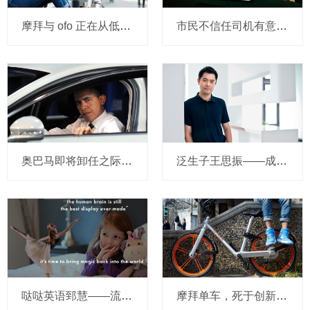
摩拜与 ofo 正在从低端出发颠覆滴滴？三家的机会与风险
市民不信任司机有意见，Uber的匹兹堡自动驾驶路试难度不小，路况也来捣乱
奥巴马即将卸任之际，要让无人驾驶汽车合法化？
泛生子王思振——成立两年，融资数亿，基因检测如何帮助人类战胜癌症？
哒哒英语郅慧——流量这杯毒酒，你还喝吗？
摩拜单车，死于创新的一百万种方式