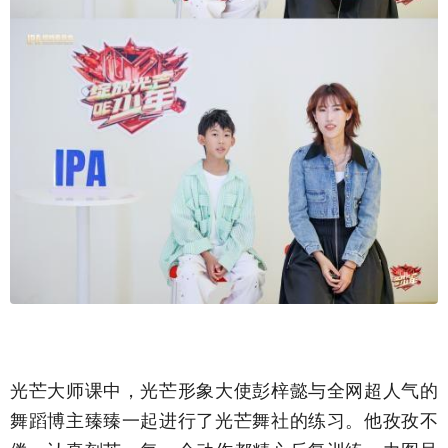
光芒大师课中，光芒形象大使彭梓懿与全网超人气的
舞蹈博主臻臻一起进行了光芒舞社的练习。他孜孜不