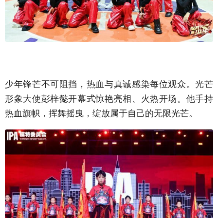
少年锋芒不可阻挡，热血与真诚感染每位观众。光芒
形象大使彭梓懿开幕式惊艳亮相、火热开场。他手持
热血旗帜，挥舞摇曳，绽放属于自己的无限光芒。