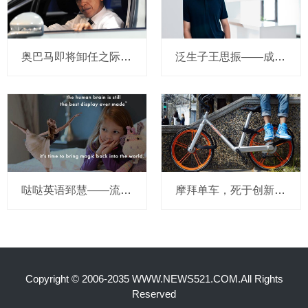
奥巴马即将卸任之际，要让无人驾驶汽车合法化？
泛生子王思振——成立两年，融资数亿，基因检测如何帮助人类战胜癌症？
哒哒英语郅慧——流量这杯毒酒，你还喝吗？
摩拜单车，死于创新的一百万种方式
Copyright © 2006-2035 WWW.NEWS521.COM.All Rights
Reserved