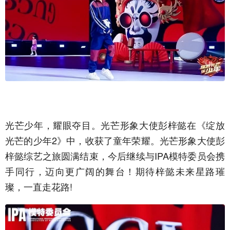
光芒少年，耀眼夺目。光芒形象大使彭梓懿在《绽放
光芒的少年2》中，收获了童年荣耀。光芒形象大使彭
梓懿综艺之旅圆满结束，今后继续与IPA模特委员会携
手同行，迈向更广阔的舞台！期待梓懿未来星路璀
璨，一直走花路!