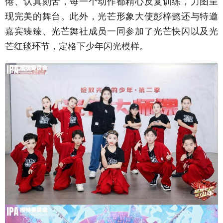
倦、认真刻苦，每一个动作都精心反复训练，力图呈
现完美的舞台。此外，光芒形象大使彭梓懿还与特邀
嘉宾臻臻、光芒舞社成员一同参加了光芒快闪以及光
芒红毯环节，定格下少年闪光模样。