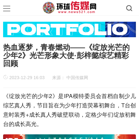
热血逐梦，青春燃动——《绽放光芒的
少年2》光芒形象大使·彭梓懿综艺精彩
回顾
2023-12-29 16:03
来源：
中国传媒网
《绽放光芒的少年2》是IPA模特委员会首档自制少儿
综艺真人秀，节目旨在为少年打造荧幕初舞台，T台创
意时装秀+成长真人秀破壁联动，定格少年们绽放初舞
台的成长高光。