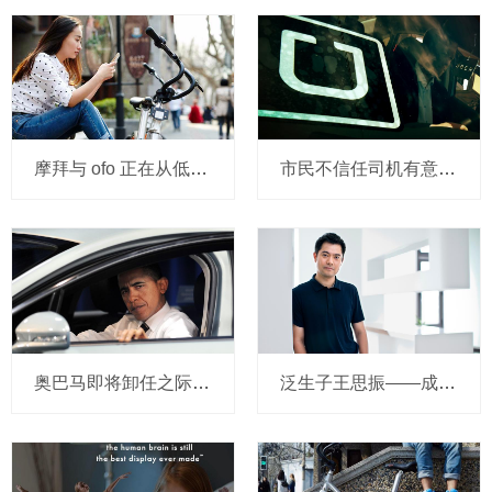
摩拜与 ofo 正在从低端出发颠覆滴滴？三家的机会与风险
市民不信任司机有意见，Uber的匹兹堡自动驾驶路试难度不小，路况也来捣乱
奥巴马即将卸任之际，要让无人驾驶汽车合法化？
泛生子王思振——成立两年，融资数亿，基因检测如何帮助人类战胜癌症？