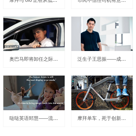
摩拜与 ofo 正在从低端出发颠覆滴滴？三家的机会与风险
市民不信任司机有意见，Uber的匹兹堡自动驾驶路试难度不小，路况也来捣乱
奥巴马即将卸任之际，要让无人驾驶汽车合法化？
泛生子王思振——成立两年，融资数亿，基因检测如何帮助人类战胜癌症？
哒哒英语郅慧——流量这杯毒酒，你还喝吗？
摩拜单车，死于创新的一百万种方式