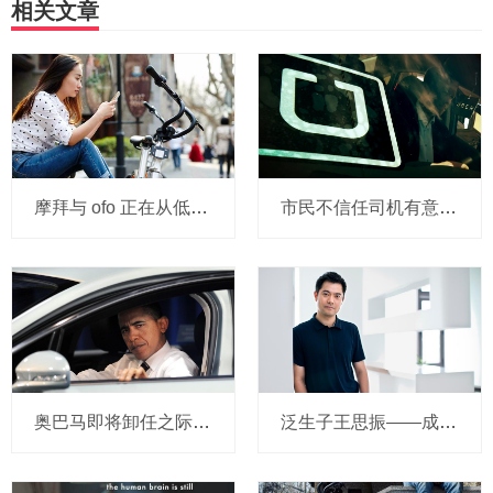
相关文章
摩拜与 ofo 正在从低端出发颠覆滴滴？三家的机会与风险
市民不信任司机有意见，Uber的匹兹堡自动驾驶路试难度不小，路况也来捣乱
奥巴马即将卸任之际，要让无人驾驶汽车合法化？
泛生子王思振——成立两年，融资数亿，基因检测如何帮助人类战胜癌症？