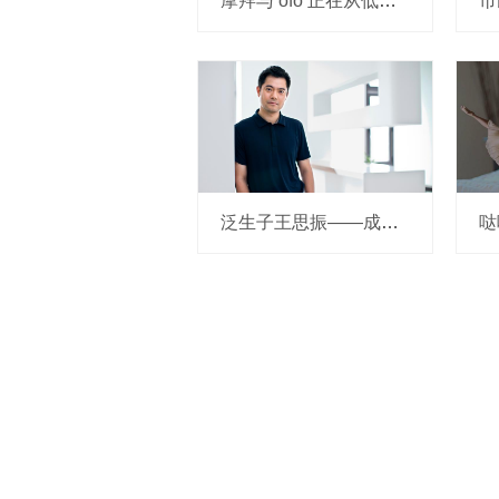
摩拜与 ofo 正在从低端出发颠覆滴滴？三家的机会与风险
泛生子王思振——成立两年，融资数亿，基因检测如何帮助人类战胜癌症？