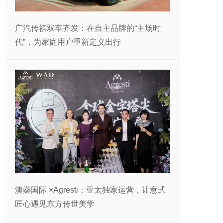
广汽传祺双车齐发：在自主品牌的“主场时
代”，为家庭用户重新定义出行
澳燊国际 ×Agresti：亚太独家运营，让意式
匠心遇见东方传世美学