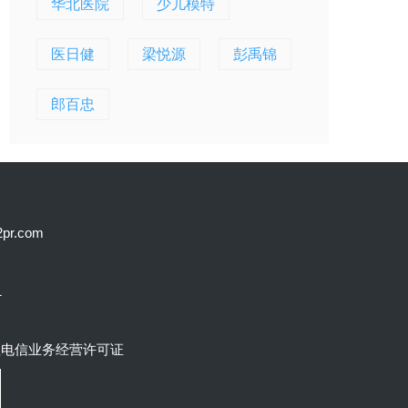
华北医院
少儿模特
医日健
梁悦源
彭禹锦
郎百忠
.com
1
值电信业务经营许可证