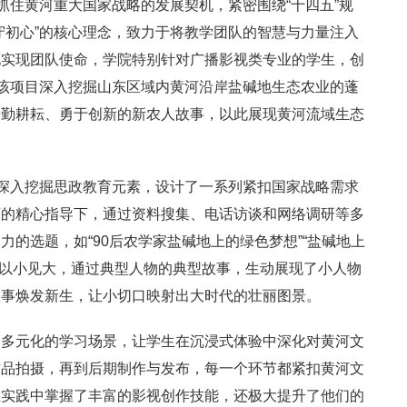
紧抓住黄河重大国家战略的发展契机，紧密围绕“十四五”规
守初心”的核心理念，致力于将教学团队的智慧与力量注入
地实现团队使命，学院特别针对广播影视类专业的学生，创
。该项目深入挖掘山东区域内黄河沿岸盐碱地生态农业的蓬
辛勤耕耘、勇于创新的新农人故事，以此展现黄河流域生态
院深入挖掘思政教育元素，设计了一系列紧扣国家战略需求
师的精心指导下，通过资料搜集、电话访谈和网络调研等多
的选题，如“90后农学家盐碱地上的绿色梦想”“盐碱地上
选题以小见大，通过典型人物的典型故事，生动展现了小人物
故事焕发新生，让小切口映射出大时代的壮丽图景。
了多元化的学习场景，让学生在沉浸式体验中深化对黄河文
作品拍摄，再到后期制作与发布，每一个环节都紧扣黄河文
在实践中掌握了丰富的影视创作技能，还极大提升了他们的