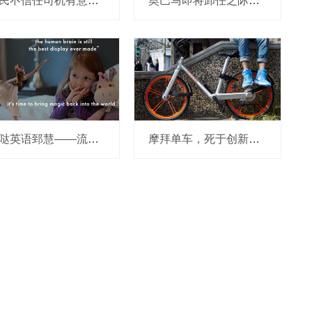
市民不信任司机有意见，Uber的匹兹堡自动驾驶路试难度不小，路况也来捣乱
奥巴马即将卸任之际，要让无人驾驶汽车合法化？
哒哒英语郅慧——流量这杯毒酒，你还喝吗？
摩拜单车，死于创新的一百万种方式