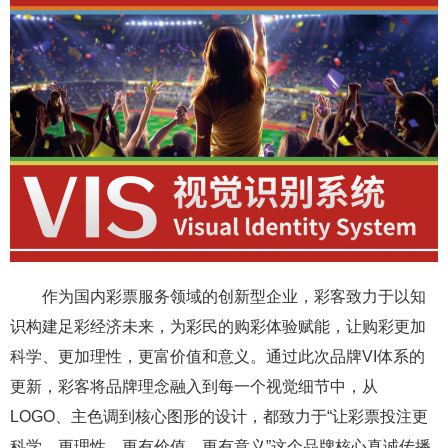
作为国内彩票服务领域的创新型企业，彩客致力于以知
识构建足彩经济未来，为彩民的购彩体验赋能，让购彩更加
科学、更加理性，更富价值和意义。通过此次品牌VI体系的
更新，彩客将品牌理念融入到每一个视觉细节中，从
LOGO、主色调到核心图形的设计，都致力于“让彩票投注更
科学、更理性、更有价值、更有意义”这个品牌核心真诚传播