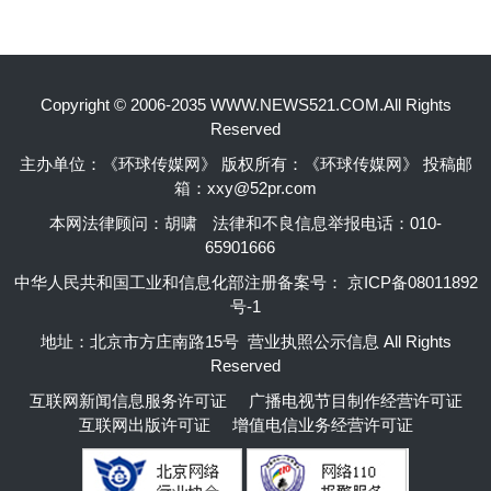
Copyright © 2006-2035 WWW.NEWS521.COM.All Rights
Reserved
主办单位：《环球传媒网》 版权所有：《环球传媒网》 投稿邮
箱：xxy@52pr.com
本网法律顾问：胡啸
法律和不良信息举报电话：010-
65901666
中华人民共和国工业和信息化部注册备案号：
京ICP备08011892
号-1
地址：北京市方庄南路15号 营业执照公示信息 All Rights
Reserved
互联网新闻信息服务许可证
广播电视节目制作经营许可证
互联网出版许可证
增值电信业务经营许可证