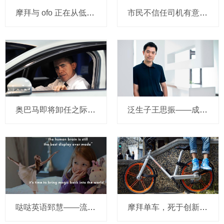
摩拜与 ofo 正在从低端出发颠覆滴滴？三家的机会与风险
市民不信任司机有意见，Uber的匹兹堡自动驾驶路试难度不小，路况也来捣乱
奥巴马即将卸任之际，要让无人驾驶汽车合法化？
泛生子王思振——成立两年，融资数亿，基因检测如何帮助人类战胜癌症？
哒哒英语郅慧——流量这杯毒酒，你还喝吗？
摩拜单车，死于创新的一百万种方式