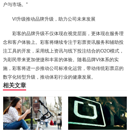
户与市场。”
VI升级推动品牌升级，助力公司未来发展
彩客的品牌升级不仅体现在视觉层面，更体现在服务理
念和客户体验上。彩客将继续专注于彩票资讯服务和辅助投
注工具的开发，采用线上资讯与线下投注结合的O2O模式，
为彩民带来更加便捷和丰富的体验。随着品牌VI体系的实
施，彩客将进一步推动公司标准化运营，带动传统彩票店的
数字化转型升级，推动体彩行业的健康发展。
相关文章