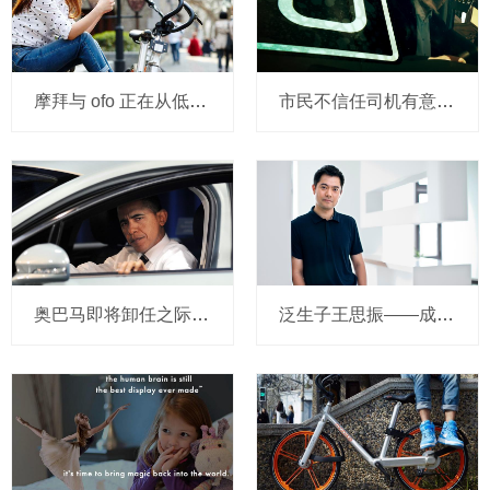
摩拜与 ofo 正在从低端出发颠覆滴滴？三家的机会与风险
市民不信任司机有意见，Uber的匹兹堡自动驾驶路试难度不小，路况也来捣乱
奥巴马即将卸任之际，要让无人驾驶汽车合法化？
泛生子王思振——成立两年，融资数亿，基因检测如何帮助人类战胜癌症？