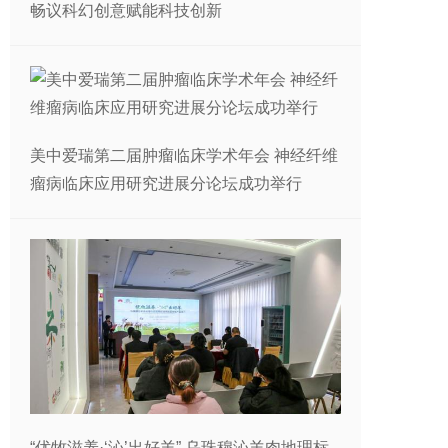
畅议科幻创意赋能科技创新
美中爱瑞第二届肿瘤临床学术年会 神经纤维
瘤病临床应用研究进展分论坛成功举行
“优牧滋养·‘沁’出好羊” 乌珠穆沁羊肉地理标