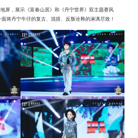
D地屏，展示《富春山居》和《丹宁世界》双主题赛风
一面将丹宁牛仔的复古、混搭、反叛诠释的淋漓尽致！