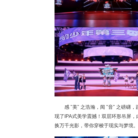
感 "美" 之浩瀚，闻 "音" 之磅
现了IPA式美学震撼！双层环形吊屏
换万千光影，带你穿梭于现实与梦境