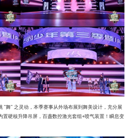
礴，跳 "舞" 之灵动，本季赛事从外场布展到舞美设计，充分展
，内置硬核升降吊屏，百盏数控激光套组+喷气装置！瞬息变
。