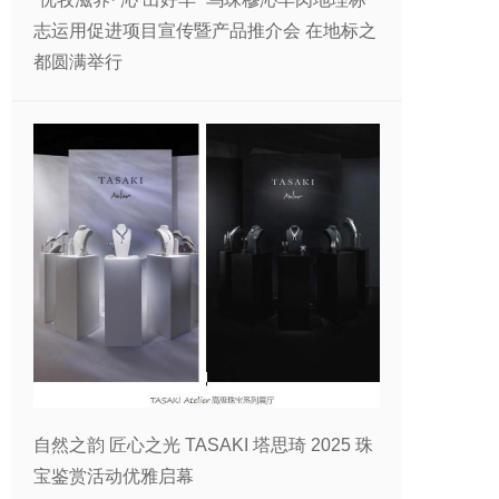
志运用促进项目宣传暨产品推介会 在地标之
都圆满举行
自然之韵 匠心之光 TASAKI 塔思琦 2025 珠
宝鉴赏活动优雅启幕