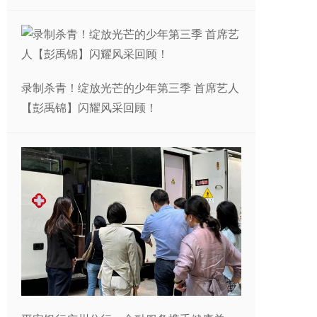
录制杀青！绽放光芒的少年第三季 首席艺人
【彭禹锦】闪耀风采回顾！