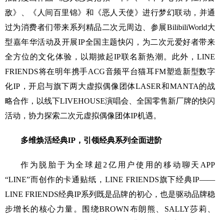
敌》、《人间百里锦》和《恶人天使》进行梦幻联动，并通
过为消费者们带来系列精品二次元周边、参展BilibiliWorld大
型嘉年华活动及开展IP全国主题快闪，为二次元爱好者带来
全方位的文化体验，以期掀起IP联名新热潮。此外，LINE
FRIENDS将在明年携手ACG音频平台猫耳FM塑造新型数字
化IP，开启与旗下两大虚拟偶像团体LASER和MANTA的战
略合作，以线下LIVEHOUSE演唱会、全国零售新厂牌的快闪
活动，协力探索二次元虚拟偶像团体IP机遇。
多维焕活经典IP，引领经典系列全面进阶
作为脱胎于为全球超2亿用户使用的移动聊天APP
“LINE”而创作的卡通贴纸，LINE FRIENDS旗下经典IP——
LINE FRIENDS经典IP系列既是品牌的初心，也是驱动品牌稳
步增长的核心力量。围绕BROWN布朗熊、SALLY莎莉、