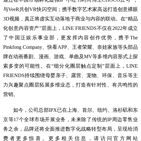
与VeeR共创VR快闪空间；携手数字艺术家高远打造创意裸眼
3D视频，真正将虚实互动落地于商业与内容的联动。在“精品
化创意内容资产”层面上，LINE FRIENDS不仅在2022年成立
了中国泛娱乐事业部，更发挥内容创作优势，携手The
Pinkfong Company、快看APP、王者荣耀、奈娃家族等头部品
牌在动画番剧、漫画、游戏、单曲及MV等多维内容形式上探
索多变的可能性。在“细分化圈层触点定制”层面上，LINE
FRIENDS持续围绕母婴亲子、露营、宠物、环保、音乐等主
力兴趣聚点圈层拓展多维业态，打造有针对性、有共鸣性的
营销。
如今，公司总部IPX已在上海、首尔、纽约、洛杉矶和东
京等17个全球市场开展业务，未来除了传统的IP周边零售业
务之余，品牌还将全面推进数字化战略转型布局，呈现给消
费者更多惊喜。更多相关信息，请访问官方网站