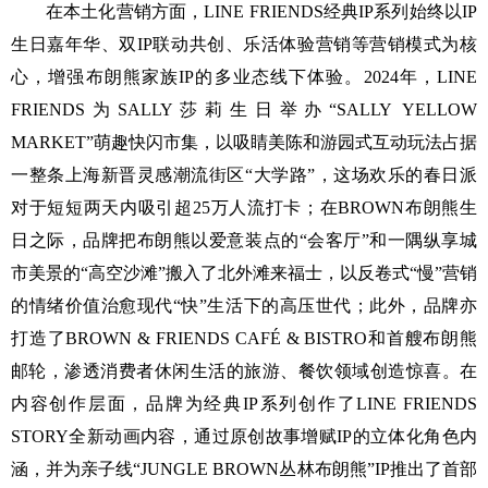
在本土化营销方面，LINE FRIENDS经典IP系列始终以IP
生日嘉年华、双IP联动共创、乐活体验营销等营销模式为核
心，增强布朗熊家族IP的多业态线下体验。2024年，LINE
FRIENDS为SALLY莎莉生日举办“SALLY YELLOW
MARKET”萌趣快闪市集，以吸睛美陈和游园式互动玩法占据
一整条上海新晋灵感潮流街区“大学路”，这场欢乐的春日派
对于短短两天内吸引超25万人流打卡；在BROWN布朗熊生
日之际，品牌把布朗熊以爱意装点的“会客厅”和一隅纵享城
市美景的“高空沙滩”搬入了北外滩来福士，以反卷式“慢”营销
的情绪价值治愈现代“快”生活下的高压世代；此外，品牌亦
打造了BROWN & FRIENDS CAFÉ & BISTRO和首艘布朗熊
邮轮，渗透消费者休闲生活的旅游、餐饮领域创造惊喜。在
内容创作层面，品牌为经典IP系列创作了LINE FRIENDS
STORY全新动画内容，通过原创故事增赋IP的立体化角色内
涵，并为亲子线“JUNGLE BROWN丛林布朗熊”IP推出了首部