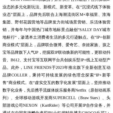
业态的多元化新玩法、新模式、新变革。在“沉浸式线下体验
业态”层面上，品牌先后联合上海潮流街区M+幸福里、淮海
集团、野邻花园营地等品牌发力街域场景营销、乐活体验营
销，并每年与中国热门城市地标景点融创“SALLY DAY城市
地标行“，渗透本土消费者生活的多元行迹触点。在“IP+创新
商业模式”层面上，品牌联合微博、爱奇艺、奈娃家族、孩之
宝等品牌旗下人气IP，挖掘双IP联动焕新的可能性，更联动抖
音、B612、支付宝等互联网平台共创娱乐型IP+线上互动型产
品。此外，LINE FRIENDS于2023年推出旗下全新创意互动
品牌COLLER，秉持可持续发展的绿色理念探索“IP+新零
售”商业模式。在“虚实交互的数字化发展”层面上，坚持推动
数字化业务，先后携手流媒体娱乐服务商Netflix（原创动画系
列）、全球移动游戏开发商SUPERCELL（Braw Stars）、头
部游戏公司NEXON（KartRider）等公司开展IP合作业务，并
通过在中国市场孵化虚拟IP“小红书时尚博主CHOCO丘可”；