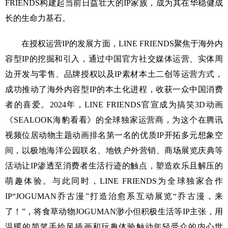
FRIENDS构建起当前日益壮大的IP家族，成为其在华稳健成
长的生命力基石。
在授权运营IP的发展方面，LINE FRIENDS聚焦于海外内
容型IP的挖掘和引入，通过中国官方社交媒体运营、实体周
边开发与零售、品牌授权以及IP素材本土二创等运营方式，
成功推动了海外内容型IP的本土化进程，收获一众中国消费
者的喜爱。2024年，LINE FRIENDS官宣成为搞笑3D动画
《SEALOOK海豹看看》的全球独家运营商，为这个在腾讯
视频位居动物主题动画排名第一名的优质IP开拓多元想象空
间，以极地海洋公园联名、地铁户外营销、商场展览庆典等
活动让IP渗透至消费者生活行迹的触点，塑造欢乐且解压的
萌趣体验。与此同时，LINE FRIENDS为全球独家合作
IP“JOGUMAN乔古漫”打造治愈系互动展览“乔古漫，来
了！”，将食草动物JOGUMAN渺小但积极生活等IP主张，用
温暖的简笔手绘风插画和玩趣体验触动年轻受众的内心世