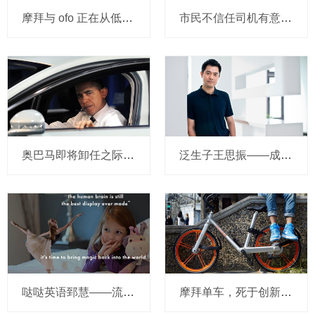
摩拜与 ofo 正在从低端出发颠覆滴滴？三家的机会与风险
市民不信任司机有意见，Uber的匹兹堡自动驾驶路试难度不小，路况也来捣乱
奥巴马即将卸任之际，要让无人驾驶汽车合法化？
泛生子王思振——成立两年，融资数亿，基因检测如何帮助人类战胜癌症？
哒哒英语郅慧——流量这杯毒酒，你还喝吗？
摩拜单车，死于创新的一百万种方式