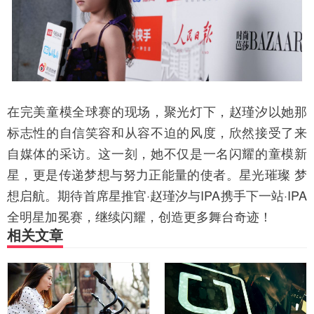
在完美童模全球赛的现场，聚光灯下，赵瑾汐以她那
标志性的自信笑容和从容不迫的风度，欣然接受了来
自媒体的采访。这一刻，她不仅是一名闪耀的童模新
星，更是传递梦想与努力正能量的使者。星光璀璨 梦
想启航。期待首席星推官·赵瑾汐与IPA携手下一站·IPA
全明星加冕赛，继续闪耀，创造更多舞台奇迹！
相关文章