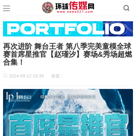
再次进阶 舞台王者 第八季完美童模全球
赛首席星推官【赵瑾汐】赛场&秀场超燃
合集！
2024-09-12 19:39
来源：