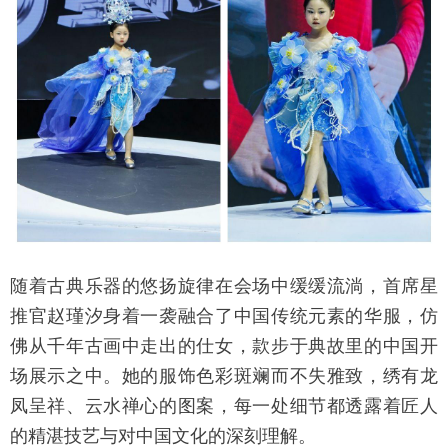
随着古典乐器的悠扬旋律在会场中缓缓流淌，首席星
推官赵瑾汐身着一袭融合了中国传统元素的华服，仿
佛从千年古画中走出的仕女，款步于典故里的中国开
场展示之中。她的服饰色彩斑斓而不失雅致，绣有龙
凤呈祥、云水禅心的图案，每一处细节都透露着匠人
的精湛技艺与对中国文化的深刻理解。