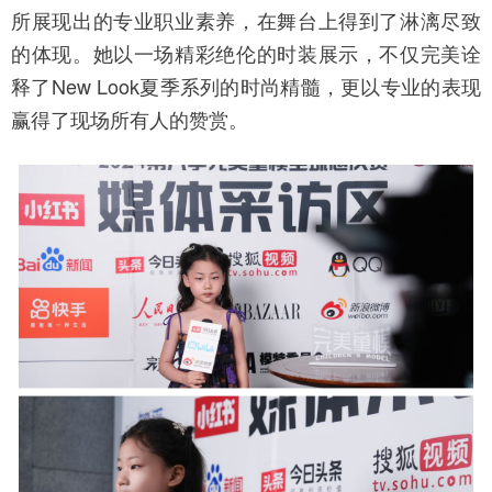
所展现出的专业职业素养，在舞台上得到了淋漓尽致
的体现。她以一场精彩绝伦的时装展示，不仅完美诠
释了New Look夏季系列的时尚精髓，更以专业的表现
赢得了现场所有人的赞赏。