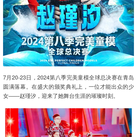
7月20-23日，2024第八季完美童模全球总决赛在青岛
圆满落幕。在盛大的颁奖典礼上，一位才能出众的少
女——赵瑾汐，迎来了她舞台生涯的璀璨时刻。