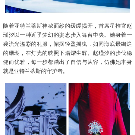
随着亚特兰蒂斯神秘面纱的缓缓揭开，首席星推官赵
瑾汐以一种近乎梦幻的姿态步入舞台中央。她身着一
袭流光溢彩的礼服，裙摆轻盈摇曳，如同海底最绚烂
的珊瑚，在灯光的映照下熠熠生辉。赵瑾汐的步伐稳
健而优雅，每一步都踏出了自信与从容，仿佛她本身
就是亚特兰蒂斯的守护者。