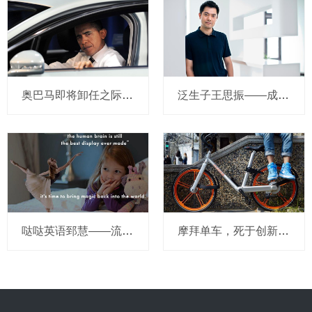
奥巴马即将卸任之际，要让无人驾驶汽车合法化？
泛生子王思振——成立两年，融资数亿，基因检测如何帮助人类战胜癌症？
哒哒英语郅慧——流量这杯毒酒，你还喝吗？
摩拜单车，死于创新的一百万种方式