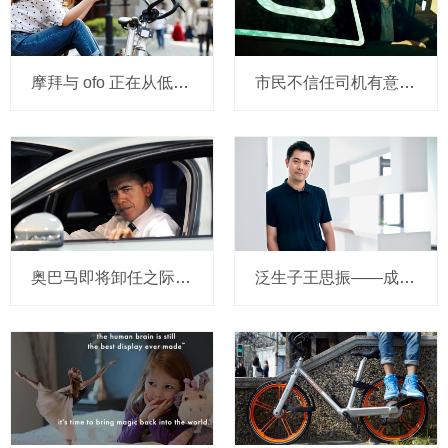
摩拜与 ofo 正在从低端出发颠覆滴滴？三家的机会与风险
市民不信任司机有意见，Uber的匹兹堡自动驾驶路试难度不小，路况也来捣乱
奥巴马即将卸任之际，要让无人驾驶汽车合法化？
泛生子王思振——成立两年，融资数亿，基因检测如何帮助人类战胜癌症？