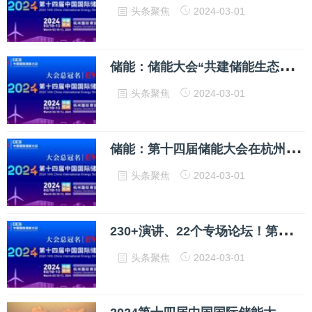
头条聚焦
2024-03-01
储
能：储能大会“共建储能生态链，共创储能新发展”
头条聚焦
2024-03-01
储
能：第十四届储能大会在杭州国际博览中心召开
头条聚焦
2024-03-01
2
30+演讲、22个专场论坛！第十四届中国国际储能大会议程亮点前瞻
头条聚焦
2024-03-01
2
024第十四届中国国际储能大会暨展览会将在杭州召开