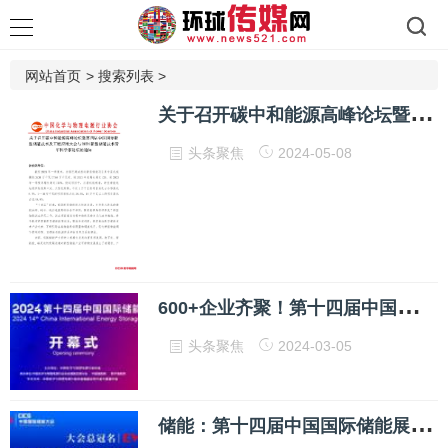
网站首页
>
搜索列表
>
关
于召开碳中和能源高峰论坛暨第四届中国国际新型储能技术及工程应用大会与2024新型储能技术青年科学家论坛的通知
头条聚焦
2024-05-08
6
00+企业齐聚！第十四届中国国际储能大会暨展览会即将在杭州盛大开幕
头条聚焦
2024-03-05
储
能：第十四届中国国际储能展览会在杭州国际博览中心召开