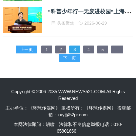
“
科普少年行—无废进校园”上海专场活动圆满举办
头条聚焦
2026-06-29
上一页
1
2
3
4
5
...
下一页
Copyright © 2006-2035 WWW.NEWS521.COM.All Rights
Reserved
主办单位：《环球传媒网》 版权所有：《环球传媒网》 投稿邮
箱：xxy@52pr.com
本网法律顾问：胡啸
法律和不良信息举报电话：010-
65901666