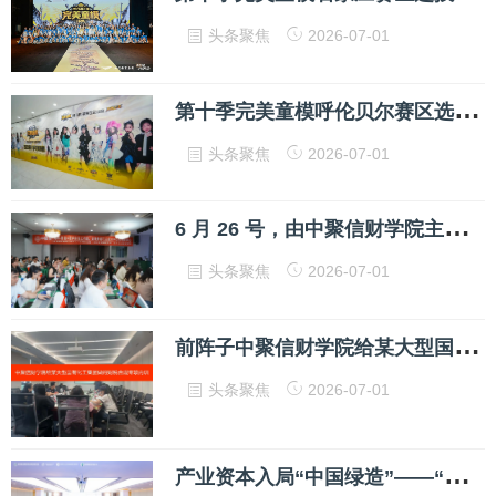
头条聚焦
2026-07-01
第
十季完美童模呼伦贝尔赛区选拔赛圆满落幕 百城联动 剑指成都
头条聚焦
2026-07-01
6
月 26 号，由中聚信财学院主办的【AI 财务官实战营】线下课，在贵阳顺利收尾了
头条聚焦
2026-07-01
前
阵子中聚信财学院给某大型国有化工集团做的财税合规专项内训，顺利收工了
头条聚焦
2026-07-01
产
业资本入局“中国绿造”——“东方能源投资”签约赋能绿色制造规模化落地