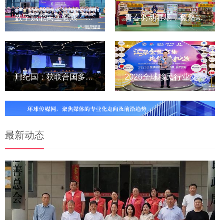
数字赋能民生健康 晓健未来...
青春羽动赛场，兔悠诠释民生...
邢纪国：获联合国多边气候合...
2026全球移民行业交流会长沙...
最新动态