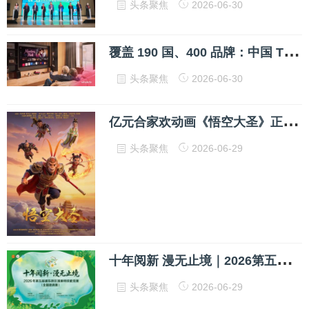
头条聚焦
2026-06-30
覆
盖 190 国、400 品牌：中国 TV OS 如何撬开全球智慧家庭市场
头条聚焦
2026-06-30
亿
元合家欢动画《悟空大圣》正式定档7月24日暑期上映
头条聚焦
2026-06-29
十
年阅新 漫无止境｜2026第五届浦东新区漫画师技能竞赛（全国邀请赛）双赛道决赛圆满举办
头条聚焦
2026-06-29