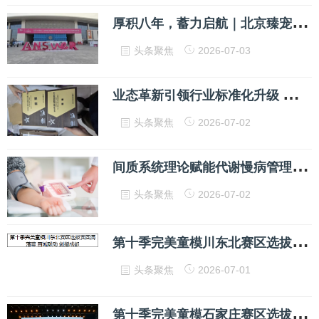
厚
积八年，蓄力启航｜北京臻宠生物发展全纪实：从人医再生医学深耕到宠物临床落地
头条聚焦
2026-07-03
业
态革新引领行业标准化升级 威茄咖提速全国连锁布局 赋能高端休闲产业高质量发展
头条聚焦
2026-07-02
间
质系统理论赋能代谢慢病管理，为疾病诊疗探索全新方向——德国科研团队长期攻关形成研究成果，十万例临床数据为慢性病规范化管理提供科学参考
头条聚焦
2026-07-02
第
十季完美童模川东北赛区选拔赛圆满落幕 百城联动 剑指成都
头条聚焦
2026-07-01
第
十季完美童模石家庄赛区选拔赛圆满落幕 百城联动 剑指成都