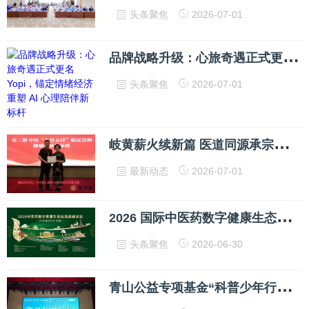
头条聚焦
2026-07-01
品
牌战略升级：心旅奇遇正式更名 Yopi，锚定情绪经济重塑 AI 心理陪伴新标杆
头条聚焦
2026-07-01
岐
黄薪火续新篇 医道同源承宗师 陈钧淇医师拜入国医大师张大宁门下
最新动态
2026-07-01
2
026 国际中医药数字健康生态出海高峰论坛在深圆满落幕 全球数字贸易服务平台正式启航·共筑中医药全球化发展新生态
头条聚焦
2026-06-30
青
山公益专项基金“科普少年行—无废进校园”系列活动圆满收官